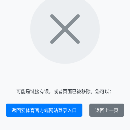
可能是链接有误，或者页面已被移除。您可以：
返回爱体育官方端网站登录入口
返回上一页