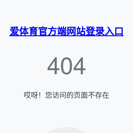
爱体育官方端网站登录入口
404
哎呀！您访问的页面不存在