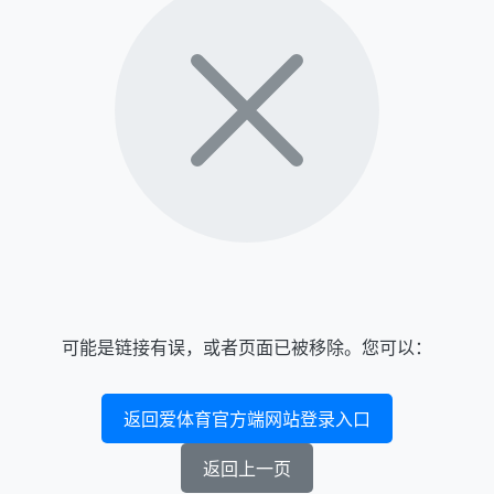
可能是链接有误，或者页面已被移除。您可以：
返回爱体育官方端网站登录入口
返回上一页